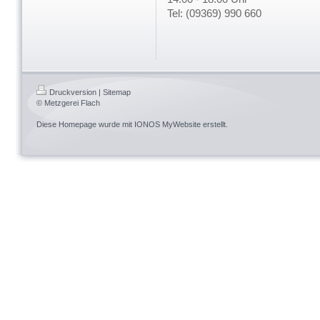
Tel: (09369) 990 6
Druckversion
|
Sitemap
© Metzgerei Flach
Diese Homepage wurde mit
IONOS MyWebsite
erstellt.