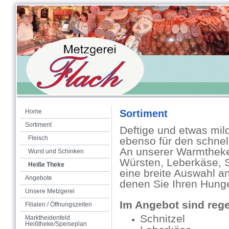
Home
Sortiment
Sortiment
Deftige und etwas mild
Fleisch
ebenso für den schne
An unserer Warmtheke 
Wurst und Schinken
Würsten, Leberkäse, 
Heiße Theke
eine breite Auswahl a
Angebote
denen Sie Ihren Hunge
Unsere Metzgerei
Im Angebot sind reg
Filialen / Öffnungszeiten
Schnitzel
Marktheidenfeld
Heißtheke/Speiseplan